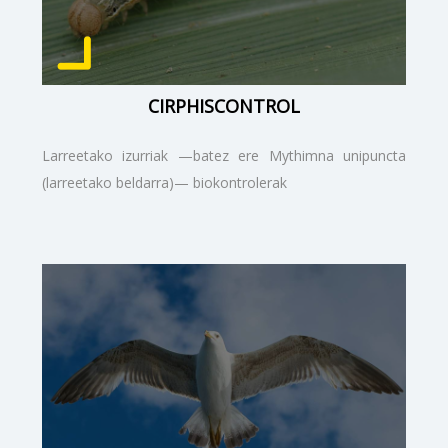
CIRPHISCONTROL
Larreetako izurriak —batez ere Mythimna unipuncta
(larreetako beldarra)— biokontrolerak