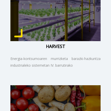
HARVEST
Energia-kontsumoaren murrizketa barazki-hazkuntza
industrialeko sistemetan IV. barrutirako