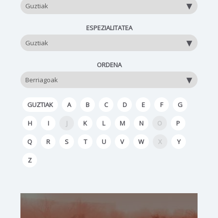
ESPEZIALITATEA
ORDENA
GUZTIAK
A
B
C
D
E
F
G
H
I
J
K
L
M
N
O
P
Q
R
S
T
U
V
W
X
Y
Z