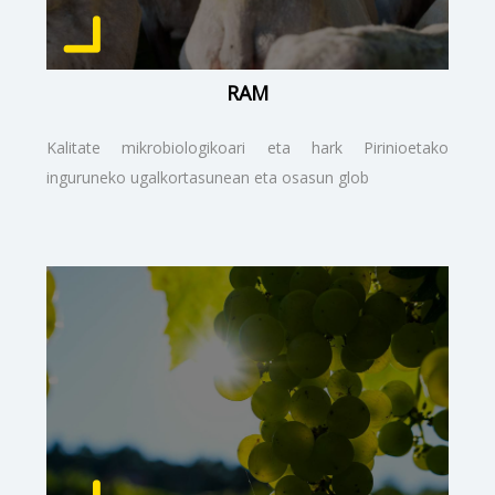
RAM
Kalitate mikrobiologikoari eta hark Pirinioetako
inguruneko ugalkortasunean eta osasun glob