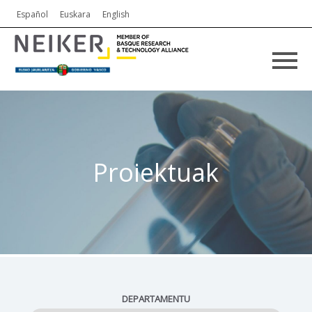
Español
Euskara
English
Proiektuak
DEPARTAMENTU