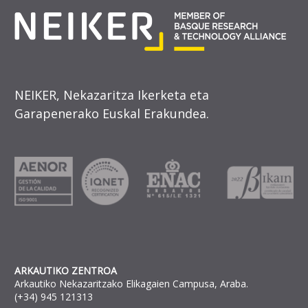
NEIKER, Nekazaritza Ikerketa eta
Garapenerako Euskal Erakundea.
ARKAUTIKO ZENTROA
Arkautiko Nekazaritzako Elikagaien Campusa, Araba.
(+34) 945 121313