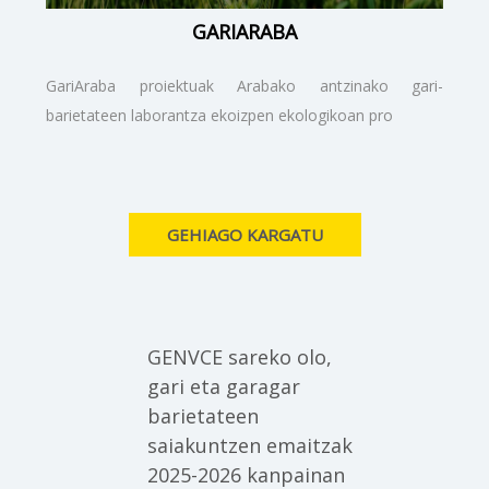
GARIARABA
GariAraba proiektuak Arabako antzinako gari-
barietateen laborantza ekoizpen ekologikoan pro
GEHIAGO KARGATU
GENVCE sareko olo,
gari eta garagar
barietateen
saiakuntzen emaitzak
2025-2026 kanpainan