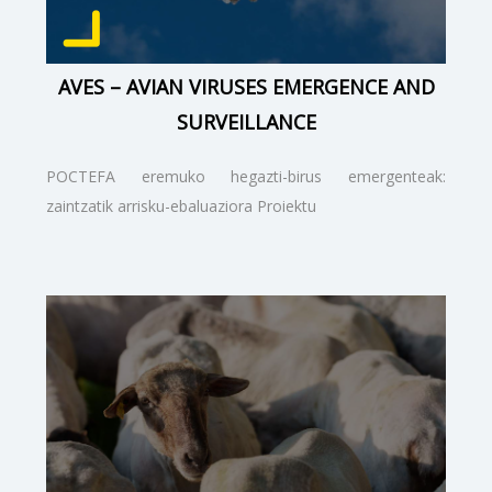
AVES – AVIAN VIRUSES EMERGENCE AND
SURVEILLANCE
POCTEFA eremuko hegazti-birus emergenteak:
zaintzatik arrisku-ebaluaziora Proiektu