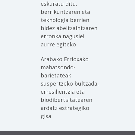
eskuratu ditu,
berrikuntzaren eta
teknologia berrien
bidez abeltzaintzaren
erronka nagusiei
aurre egiteko
Arabako Errioxako
mahatsondo-
barietateak
suspertzeko bultzada,
erresilientzia eta
biodibertsitatearen
ardatz estrategiko
gisa