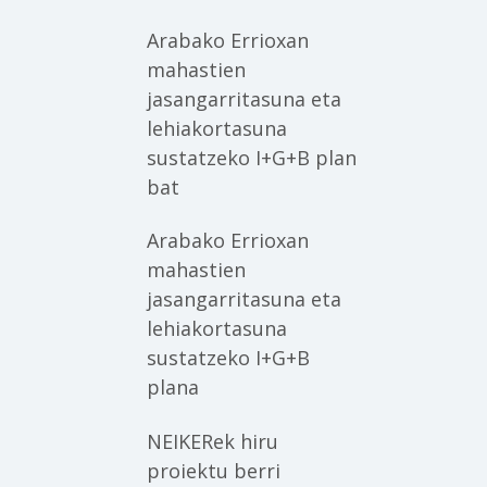
Arabako Errioxan
mahastien
jasangarritasuna eta
lehiakortasuna
sustatzeko I+G+B plan
bat
Arabako Errioxan
mahastien
jasangarritasuna eta
lehiakortasuna
sustatzeko I+G+B
plana
NEIKERek hiru
proiektu berri