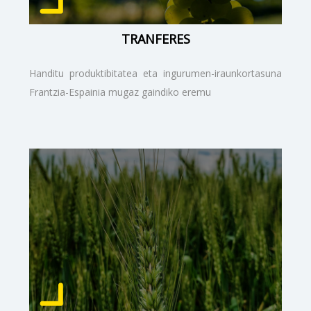
TRANFERES
Handitu produktibitatea eta ingurumen-iraunkortasuna
Frantzia-Espainia mugaz gaindiko eremu