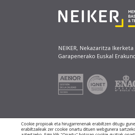
NEIKER, Nekazaritza Ikerketa
Garapenerako Euskal Erakund
Cookie propioak eta hirugarrenenak erabiltzen ditugu gun
erabiltzaileak zer cookie onartu dituen webgunera sartzek
OHAR LEGALA
PRIBATUTASUN POLITIKA
CO
aztertzeko. Egin klik "Onartu" botoian cookie guztiak on