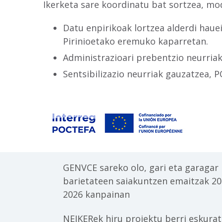
Ikerketa sare koordinatu bat sortzea, m
Datu enpirikoak lortzea alderdi haue
Pirinioetako eremuko kaparretan.
Administrazioari prebentzio neurria
Sentsibilizazio neurriak gauzatzea, 
GENVCE sareko olo, gari eta garagar
barietateen saiakuntzen emaitzak 20
2026 kanpainan
NEIKERek hiru proiektu berri eskura