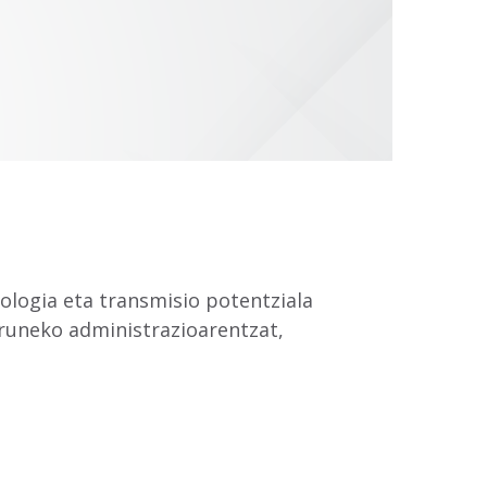
ologia eta transmisio potentziala
uruneko administrazioarentzat,