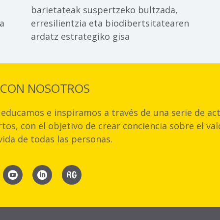
barietateak suspertzeko bultzada,
ka
erresilientzia eta biodibertsitatearen
ardatz estrategiko gisa
 CON NOSOTROS
educamos e inspiramos a través de una serie de acti
tos, con el objetivo de crear conciencia sobre el va
 vida de todas las personas.