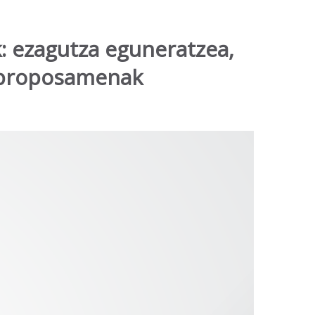
k: ezagutza eguneratzea,
o proposamenak