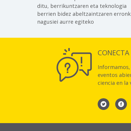
ditu, berrikuntzaren eta teknologia
berrien bidez abeltzaintzaren erron
nagusiei aurre egiteko
CONECTA
Informamos, 
eventos abier
ciencia en la