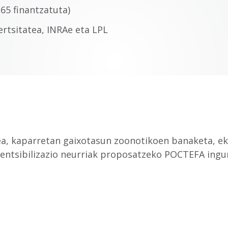
65 finantzatuta)
tsitatea, INRAe eta LPL
a, kaparretan gaixotasun zoonotikoen banaketa, ek
sentsibilizazio neurriak proposatzeko POCTEFA ing