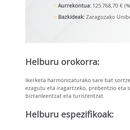
Aurrekontua:
125.768,70 € (%
Bazkideak:
Zaragozako Uniber
Helburu orokorra:
Ikerketa harmonizaturako sare bat sortze
ezagutu eta iragartzeko, prebentzio eta 
biztanleentzat eta turistentzat.
Helburu espezifikoak: