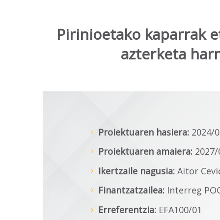
Pirinioetako kaparrak e
azterketa har
Proiektuaren hasiera:
2024/0
Proiektuaren amaiera:
2027/
Ikertzaile nagusia:
Aitor Cev
Finantzatzailea:
Interreg PO
Erreferentzia:
EFA100/01