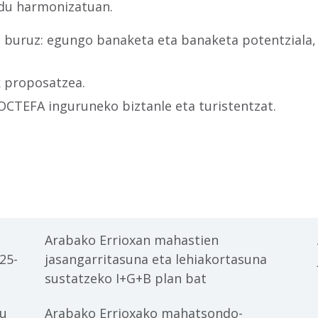
odu harmonizatuan.
i buruz: egungo banaketa eta banaketa potentziala, 
k proposatzea.
POCTEFA inguruneko biztanle eta turistentzat.
Arabako Errioxan mahastien
25-
jasangarritasuna eta lehiakortasuna
sustatzeko I+G+B plan bat
tu
Arabako Errioxako mahatsondo-