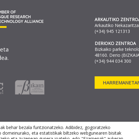
ARKAUTIKO ZENTRO
Arkautiko Nekazaritza
(+34) 945 121313
DERIOKO ZENTROA
 eta
Bizkaiko parke teknol
48160. Derio (BIZKAIA
ea.
(+34) 944 034 300
HARREMANETAN
eak behar bezala funtzionatzeko. Adibidez, gogoratzeko
o domeinurako, eta estatistikak biltzeko webgunearen bisitak
OKIEN POLITIKA
SALAKETA-KANALA
artzeko eta zuzenean gunera joateko, edo "Ezarpenak" aukeran,