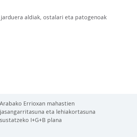
jarduera aldiak, ostalari eta patogenoak
Arabako Errioxan mahastien
jasangarritasuna eta lehiakortasuna
sustatzeko I+G+B plana