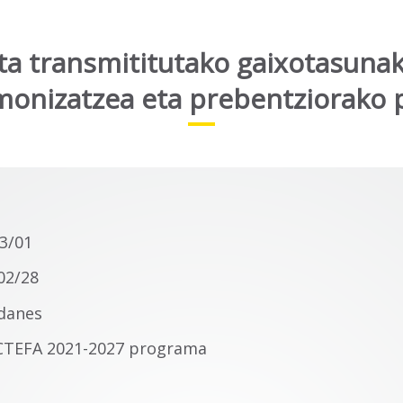
ta transmititutako gaixotasuna
monizatzea eta prebentziorak
3/01
02/28
idanes
CTEFA 2021-2027 programa