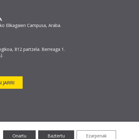
A
ko Elikagaien Campusa, Araba.
ogikoa, 812 partzela. Berreaga 1.
).
 JARRI
Onartu
Baztertu
Ezarpenak