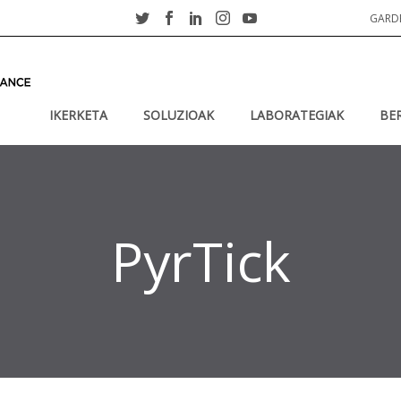
GARD
IKERKETA
SOLUZIOAK
LABORATEGIAK
BE
PyrTick