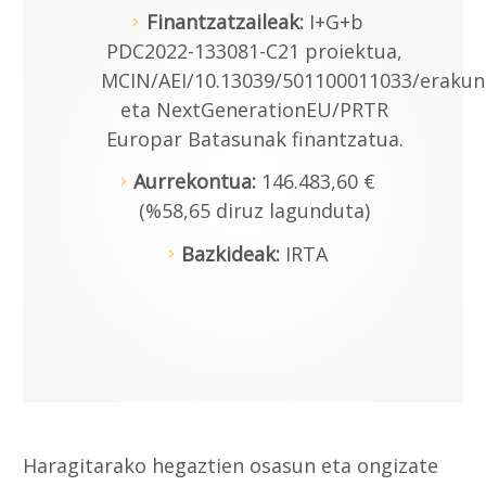
Finantzatzaileak:
I+G+b
PDC2022-133081-C21 proiektua,
MCIN/AEI/10.13039/501100011033/eraku
eta NextGenerationEU/PRTR
Europar Batasunak finantzatua.
Aurrekontua:
146.483,60 €
(%58,65 diruz lagunduta)
Bazkideak:
IRTA
Haragitarako hegaztien osasun eta ongizate