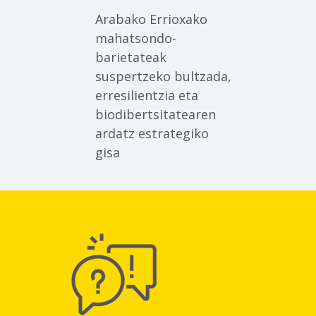
Arabako Errioxako
mahatsondo-
barietateak
suspertzeko bultzada,
erresilientzia eta
biodibertsitatearen
ardatz estrategiko
gisa