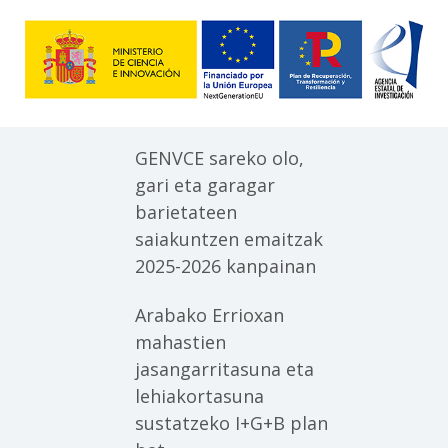
GENVCE sareko olo,
gari eta garagar
barietateen
saiakuntzen emaitzak
2025-2026 kanpainan
Arabako Errioxan
mahastien
jasangarritasuna eta
lehiakortasuna
sustatzeko I+G+B plan