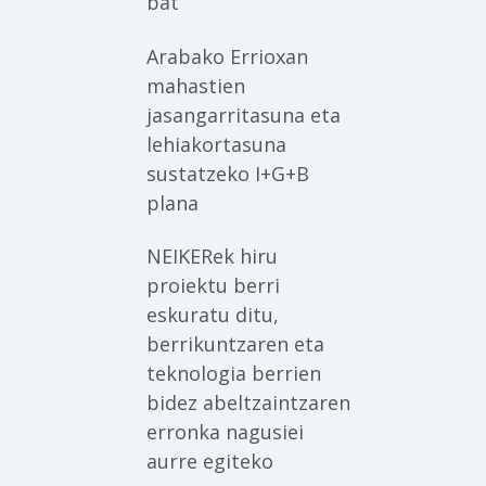
bat
Arabako Errioxan
mahastien
jasangarritasuna eta
lehiakortasuna
sustatzeko I+G+B
plana
NEIKERek hiru
proiektu berri
eskuratu ditu,
berrikuntzaren eta
teknologia berrien
bidez abeltzaintzaren
erronka nagusiei
aurre egiteko