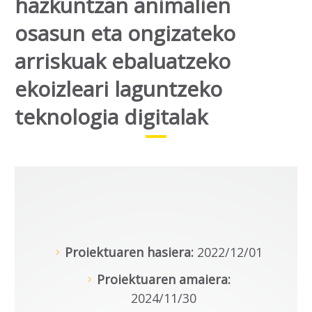
hazkuntzan animalien
osasun eta ongizateko
arriskuak ebaluatzeko
ekoizleari laguntzeko
teknologia digitalak
Proiektuaren hasiera:
2022/12/01
Proiektuaren amaiera:
2024/11/30