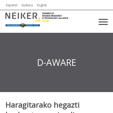
Español
Euskara
English
D-AWARE
Haragitarako hegazti