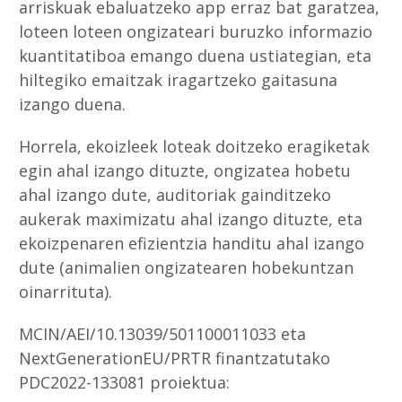
arriskuak ebaluatzeko app erraz bat garatzea,
loteen loteen ongizateari buruzko informazio
kuantitatiboa emango duena ustiategian, eta
hiltegiko emaitzak iragartzeko gaitasuna
izango duena.
Horrela, ekoizleek loteak doitzeko eragiketak
egin ahal izango dituzte, ongizatea hobetu
ahal izango dute, auditoriak gainditzeko
aukerak maximizatu ahal izango dituzte, eta
ekoizpenaren efizientzia handitu ahal izango
dute (animalien ongizatearen hobekuntzan
oinarrituta).
MCIN/AEI/10.13039/501100011033 eta
NextGenerationEU/PRTR finantzatutako
PDC2022-133081 proiektua: