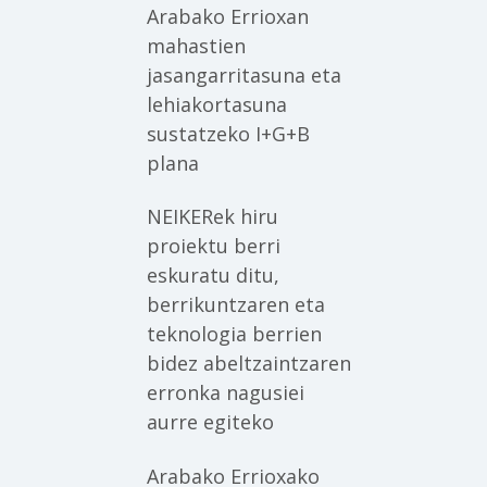
Arabako Errioxan
mahastien
jasangarritasuna eta
lehiakortasuna
sustatzeko I+G+B
plana
NEIKERek hiru
proiektu berri
eskuratu ditu,
berrikuntzaren eta
teknologia berrien
bidez abeltzaintzaren
erronka nagusiei
aurre egiteko
Arabako Errioxako