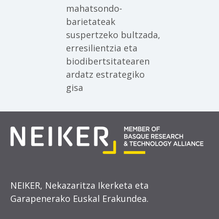
mahatsondo-
barietateak
suspertzeko bultzada,
erresilientzia eta
biodibertsitatearen
ardatz estrategiko
gisa
NEIKER, Nekazaritza Ikerketa eta
Garapenerako Euskal Erakundea.