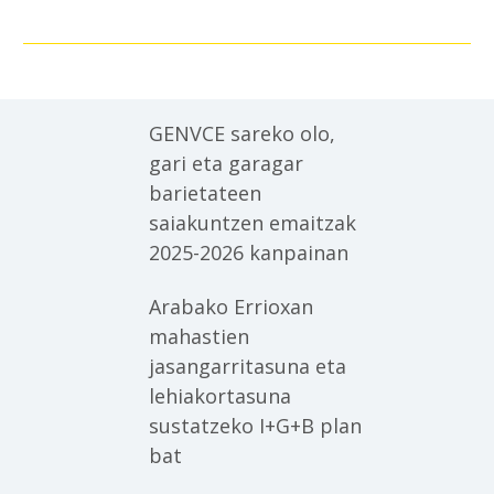
GENVCE sareko olo,
gari eta garagar
barietateen
saiakuntzen emaitzak
2025-2026 kanpainan
Arabako Errioxan
mahastien
jasangarritasuna eta
lehiakortasuna
sustatzeko I+G+B plan
bat