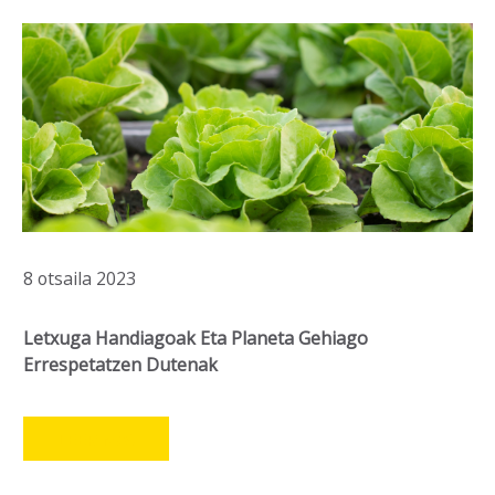
8 otsaila 2023
Letxuga Handiagoak Eta Planeta Gehiago
Errespetatzen Dutenak
LEER MÁS