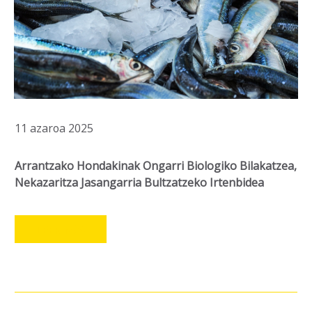
11 azaroa 2025
Arrantzako Hondakinak Ongarri Biologiko Bilakatzea,
Nekazaritza Jasangarria Bultzatzeko Irtenbidea
LEER MÁS