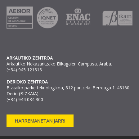
ARKAUTIKO ZENTROA
Arkautiko Nekazaritzako Elikagaien Campusa, Araba.
(+34) 945 121313
DERIOKO ZENTROA
Bizkaiko parke teknologikoa, 812 partzela. Berreaga 1. 48160.
Derio (BIZKAIA).
(+34) 944 034 300
HARREMANETAN JARRI