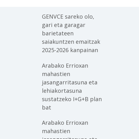
GENVCE sareko olo,
gari eta garagar
barietateen
saiakuntzen emaitzak
2025-2026 kanpainan
Arabako Errioxan
mahastien
jasangarritasuna eta
lehiakortasuna
sustatzeko I+G+B plan
bat
Arabako Errioxan
mahastien