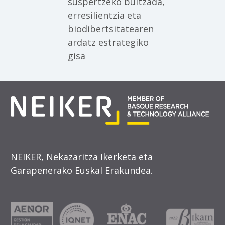
suspertzeko bultzada,
erresilientzia eta
biodibertsitatearen
ardatz estrategiko
gisa
NEIKER, Nekazaritza Ikerketa eta
Garapenerako Euskal Erakundea.