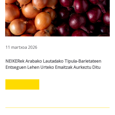
11 martxoa 2026
NEIKERek Arabako Lautadako Tipula-Barietateen
Entseguen Lehen Urteko Emaitzak Aurkeztu Ditu
LEER MÁS