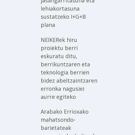
jasangarritasuna eta
lehiakortasuna
sustatzeko I+G+B
plana
NEIKERek hiru
proiektu berri
eskuratu ditu,
berrikuntzaren eta
teknologia berrien
bidez abeltzaintzaren
erronka nagusiei
aurre egiteko
Arabako Errioxako
mahatsondo-
barietateak