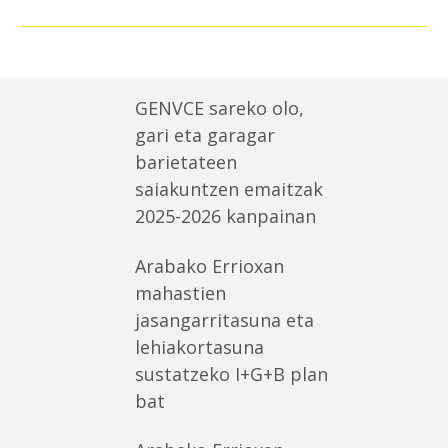
GENVCE sareko olo,
gari eta garagar
barietateen
saiakuntzen emaitzak
2025-2026 kanpainan
Arabako Errioxan
mahastien
jasangarritasuna eta
lehiakortasuna
sustatzeko I+G+B plan
bat