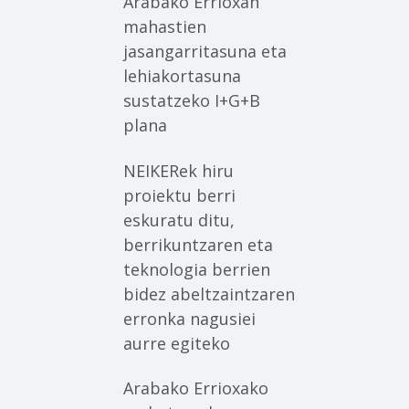
Arabako Errioxan
mahastien
jasangarritasuna eta
lehiakortasuna
sustatzeko I+G+B
plana
NEIKERek hiru
proiektu berri
eskuratu ditu,
berrikuntzaren eta
teknologia berrien
bidez abeltzaintzaren
erronka nagusiei
aurre egiteko
Arabako Errioxako