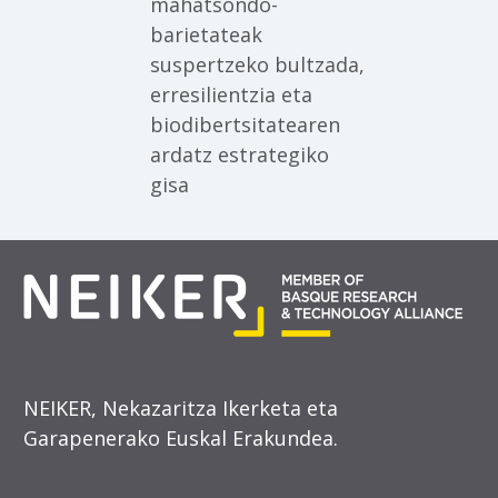
mahatsondo-
barietateak
suspertzeko bultzada,
erresilientzia eta
biodibertsitatearen
ardatz estrategiko
gisa
NEIKER, Nekazaritza Ikerketa eta
Garapenerako Euskal Erakundea.