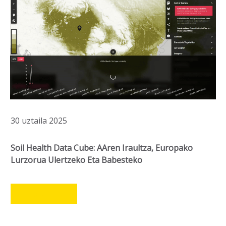
30 uztaila 2025
Soil Health Data Cube: AAren Iraultza, Europako
Lurzorua Ulertzeko Eta Babesteko
LEER MÁS