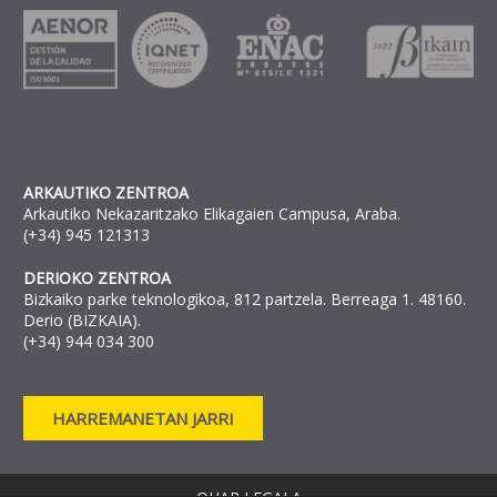
ARKAUTIKO ZENTROA
Arkautiko Nekazaritzako Elikagaien Campusa, Araba.
(+34) 945 121313
DERIOKO ZENTROA
Bizkaiko parke teknologikoa, 812 partzela. Berreaga 1. 48160.
Derio (BIZKAIA).
(+34) 944 034 300
HARREMANETAN JARRI