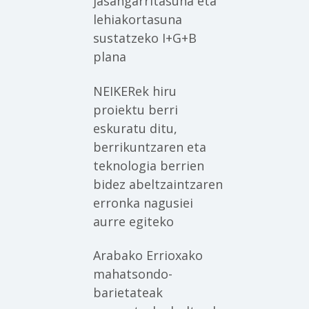
jasangarritasuna eta
lehiakortasuna
sustatzeko I+G+B
plana
NEIKERek hiru
proiektu berri
eskuratu ditu,
berrikuntzaren eta
teknologia berrien
bidez abeltzaintzaren
erronka nagusiei
aurre egiteko
Arabako Errioxako
mahatsondo-
barietateak