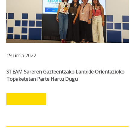
19 urria 2022
STEAM Sareren Gazteentzako Lanbide Orientazioko
Topaketetan Parte Hartu Dugu
LEER MÁS