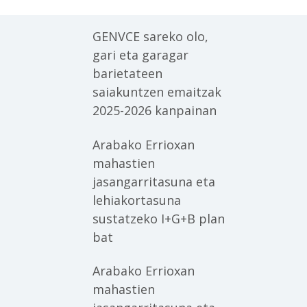
GENVCE sareko olo,
gari eta garagar
barietateen
saiakuntzen emaitzak
2025-2026 kanpainan
Arabako Errioxan
mahastien
jasangarritasuna eta
lehiakortasuna
sustatzeko I+G+B plan
bat
Arabako Errioxan
mahastien