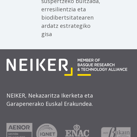
suspertzeko bultzada,
erresilientzia eta
biodibertsitatearen
ardatz estrategiko
gisa
NEIKER, Nekazaritza Ikerketa eta
Garapenerako Euskal Erakundea.