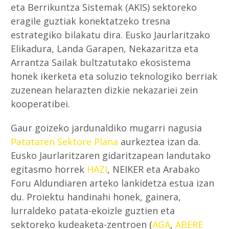
eta Berrikuntza Sistemak (AKIS) sektoreko
eragile guztiak konektatzeko tresna
estrategiko bilakatu dira. Eusko Jaurlaritzako
Elikadura, Landa Garapen, Nekazaritza eta
Arrantza Sailak bultzatutako ekosistema
honek ikerketa eta soluzio teknologiko berriak
zuzenean helarazten dizkie nekazariei zein
kooperatibei.
Gaur goizeko jardunaldiko mugarri nagusia
Patataren Sektore Plana
aurkeztea izan da.
Eusko Jaurlaritzaren gidaritzapean landutako
egitasmo horrek
HAZI
, NEIKER eta Arabako
Foru Aldundiaren arteko lankidetza estua izan
du. Proiektu handinahi honek, gainera,
lurraldeko patata-ekoizle guztien eta
sektoreko kudeaketa-zentroen (
AGA
,
ABERE