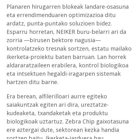
Planaren hirugarren blokeak landare-osasuna
eta errendimenduaren optimizazioa ditu
ardatz, punta-puntako soluzioen bidez.
Esparru horretan, NEIKER buru-belarri ari da
zorria —birusen bektore nagusia—
kontrolatzeko tresnak sortzen, estatu mailako
ikerketa-proiektu baten barruan. Lan horrek
aldararatzaileen erabilera, kontrol biologikoa
eta intsektuen hegaldi-iragarpen sistemak
hartzen ditu barne.
Era berean, alfilerilloari aurre egiteko
saiakuntzak egiten ari dira, ureztatze-
kudeaketa, txandaketak eta produktu
biologikoak uztartuz. Zebra Chip gaixotasuna
ere aztergai dute, sektorean kezka handia
sortzen baitu. Ikerketa-jarduera hau