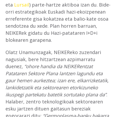
eta
Lursail
) parte-hartze aktiboa izan du. Bide-
orri estrategikoak Euskadi hazi-ekoizpenean
erreferente gisa kokatzea eta balio-kate osoa
sendotzea du xede. Plan horren barruan,
NEIKERek gidatu du Hazi-patataren I+D+i
blokearen garapena.
Olatz Unamunzagak, NEIKEReko zuzendari
nagusiak, bere hitzartzean azpimarratu
duenez,
“ohore handia da NEIKERentzat
Patataren Sektore Plana lantzen lagundu eta
gaur hemen aurkeztea; izan ere, elkarrizketatik,
lankidetzatik eta sektorearen etorkizuneko
ikuspegi partekatu batetik sortutako plana da”
.
Halaber, zentro teknologikoak sektorearen
esku jartzen dituen gaitasun bereziak
gogorarazi ditu:
“Germoplasma-banku bakarra