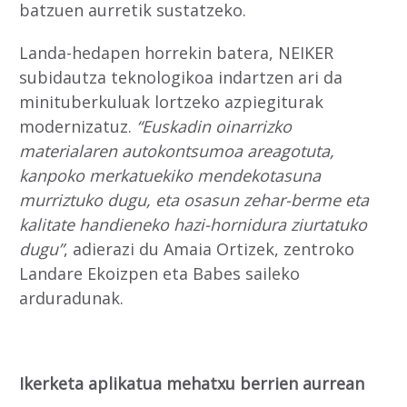
batzuen aurretik sustatzeko.
Landa-hedapen horrekin batera, NEIKER
subidautza teknologikoa indartzen ari da
minituberkuluak lortzeko azpiegiturak
modernizatuz.
“Euskadin oinarrizko
materialaren autokontsumoa areagotuta,
kanpoko merkatuekiko mendekotasuna
murriztuko dugu, eta osasun zehar-berme eta
kalitate handieneko hazi-hornidura ziurtatuko
dugu”
, adierazi du Amaia Ortizek, zentroko
Landare Ekoizpen eta Babes saileko
arduradunak.
Ikerketa aplikatua mehatxu berrien aurrean