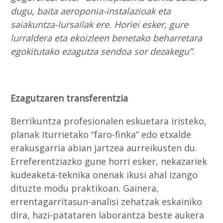
dugu, baita aeroponia-instalazioak eta
saiakuntza-lursailak ere. Horiei esker, gure
lurraldera eta ekoizleen benetako beharretara
egokitutako ezagutza sendoa sor dezakegu”
.
Ezagutzaren transferentzia
Berrikuntza profesionalen eskuetara iristeko,
planak Iturrietako “faro-finka” edo etxalde
erakusgarria abian jartzea aurreikusten du.
Erreferentziazko gune horri esker, nekazariek
kudeaketa-teknika onenak ikusi ahal izango
dituzte modu praktikoan. Gainera,
errentagarritasun-analisi zehatzak eskainiko
dira, hazi-patataren laborantza beste aukera