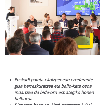
Euskadi patata-ekoizpenean erreferente
gisa berreskuratzea eta balio-kate osoa
indartzea da bide-orri estrategiko honen
helburua
Planaren barruan, Hazi-patataren I+D+i