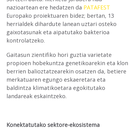
nazioartean ere hedatzen da
PATAFEST
Europako proiektuaren bidez; bertan, 13
herrialdek dihardute lanean uztari osteko
gaixotasunak eta aipatutako bakterioa
kontrolatzeko.
Gaitasun zientifiko hori guztia varietate
propioen hobekuntza genetikoarekin eta klon
berrien balioztatzearekin osatzen da, betiere
merkatuaren egungo eskaeretara eta
baldintza klimatikoetara egokitutako
landareak eskaintzeko.
Konektatutako sektore-ekosistema