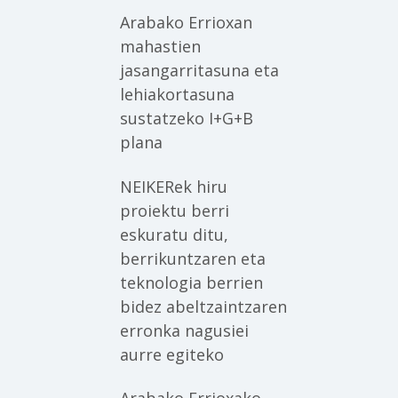
Arabako Errioxan
mahastien
jasangarritasuna eta
lehiakortasuna
sustatzeko I+G+B
plana
NEIKERek hiru
proiektu berri
eskuratu ditu,
berrikuntzaren eta
teknologia berrien
bidez abeltzaintzaren
erronka nagusiei
aurre egiteko