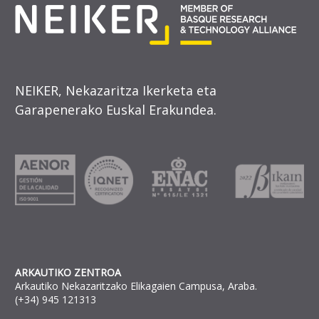
NEIKER, Nekazaritza Ikerketa eta
Garapenerako Euskal Erakundea.
ARKAUTIKO ZENTROA
Arkautiko Nekazaritzako Elikagaien Campusa, Araba.
(+34) 945 121313