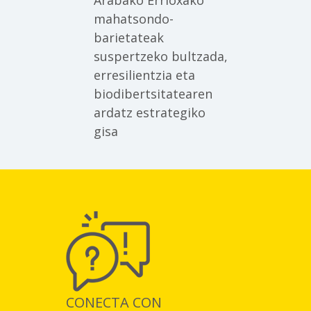
Arabako Errioxako
mahatsondo-
barietateak
suspertzeko bultzada,
erresilientzia eta
biodibertsitatearen
ardatz estrategiko
gisa
CONECTA CON