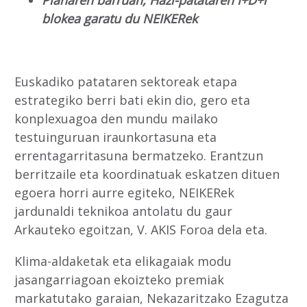
blokea garatu du NEIKERek
Euskadiko patataren sektoreak etapa
estrategiko berri bati ekin dio, gero eta
konplexuagoa den mundu mailako
testuinguruan iraunkortasuna eta
errentagarritasuna bermatzeko. Erantzun
berritzaile eta koordinatuak eskatzen dituen
egoera horri aurre egiteko, NEIKERek
jardunaldi teknikoa antolatu du gaur
Arkauteko egoitzan, V. AKIS Foroa dela eta.
Klima-aldaketak eta elikagaiak modu
jasangarriagoan ekoizteko premiak
markatutako garaian, Nekazaritzako Ezagutza