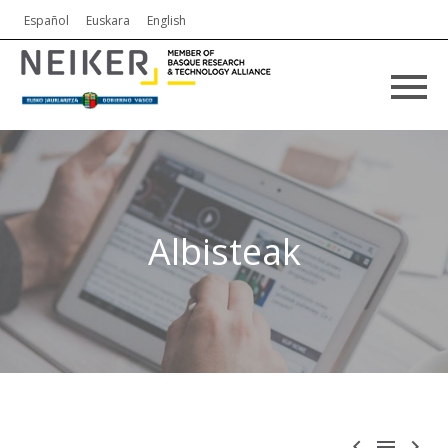
Español
Euskara
English
Albisteak


