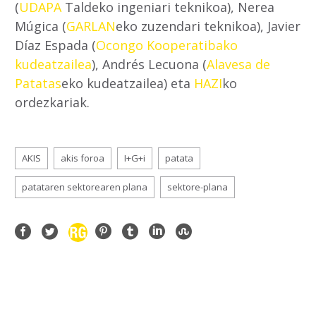
(
UDAPA
Taldeko ingeniari teknikoa), Nerea
Múgica (
GARLAN
eko zuzendari teknikoa), Javier
Díaz Espada (
Ocongo Kooperatibako
kudeatzailea
), Andrés Lecuona (
Alavesa de
Patatas
eko kudeatzailea) eta
HAZI
ko
ordezkariak.
AKIS
akis foroa
I+G+i
patata
patataren sektorearen plana
sektore-plana