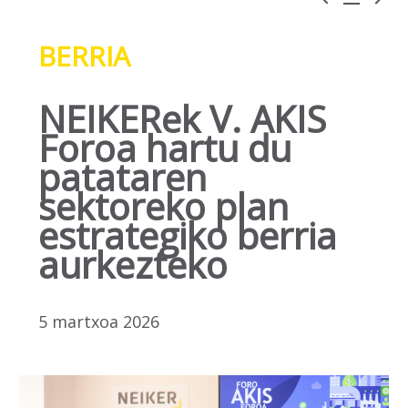
BERRIA
NEIKERek V. AKIS
Foroa hartu du
patataren
sektoreko plan
estrategiko berria
aurkezteko
5 martxoa 2026