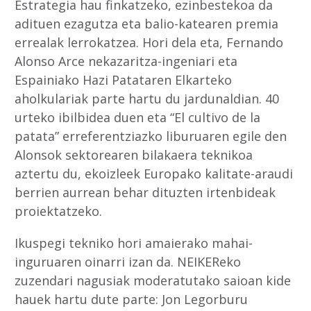
Estrategia hau finkatzeko, ezinbestekoa da
adituen ezagutza eta balio-katearen premia
errealak lerrokatzea. Hori dela eta, Fernando
Alonso Arce nekazaritza-ingeniari eta
Espainiako Hazi Patataren Elkarteko
aholkulariak parte hartu du jardunaldian. 40
urteko ibilbidea duen eta “El cultivo de la
patata” erreferentziazko liburuaren egile den
Alonsok sektorearen bilakaera teknikoa
aztertu du, ekoizleek Europako kalitate-araudi
berrien aurrean behar dituzten irtenbideak
proiektatzeko.
Ikuspegi tekniko hori amaierako mahai-
inguruaren oinarri izan da. NEIKEReko
zuzendari nagusiak moderatutako saioan kide
hauek hartu dute parte: Jon Legorburu