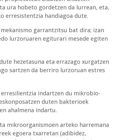
ta ura hobeto gordetzen da lurrean, eta,
o erresistentzia handiagoa dute.
mekanismo garrantzitsu bat dira; izan
do lurzoruaren egiturari mesede egiten
n dute hezetasuna eta errazago xurgatzen
ago sartzen da berriro lurzoruan estres
 erresilientzia indartzen du mikrobio-
 deskonposatzen duten bakterioek
ten ahalmena indartu.
n eta mikroorganismoen arteko harremana
eek egoera txarretan (adibidez,