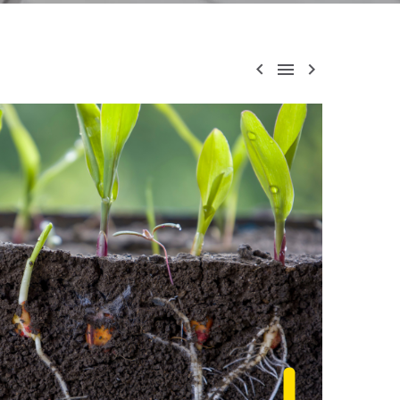


