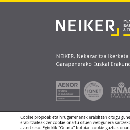
NEIKER, Nekazaritza Ikerketa
Garapenerako Euskal Erakund
Cookie propioak eta hirugarrenenak erabiltzen ditugu gun
erabiltzaileak zer cookie onartu dituen webgunera sartzek
aztertzeko. Egin klik "Onartu" botoian cookie guztiak on