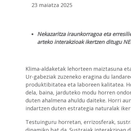
23 maiatza 2025
Nekazaritza iraunkorragoa eta erresil
arteko interakzioak ikertzen ditugu N
Klima-aldaketak lehorteen maiztasuna eta
Ur-gabeziak zuzeneko eragina du landare
produktibitatea eta laboreen kalitatea. 
dela, baina, jarduteko modu horren ondor
duten ahalmena ahuldu daiteke. Horri aur
indartzen duten estrategia naturalak iker
Testuinguru horretan, errizosferak, sust
dinamiko bat da. Sustraiak interakzioan