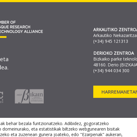
ARKAUTIKO ZENTRO
Arkautiko Nekazaritza
(+34) 945 121313
DERIOKO ZENTROA
 eta
Bizkaiko parke teknol
48160. Derio (BIZKAIA
ea.
(+34) 944 034 300
HARREMANETAN
eak behar bezala funtzionatzeko. Adibidez, gogoratzeko
o domeinurako, eta estatistikak biltzeko webgunearen bisitak
artzeko eta zuzenean gunera joateko, edo "Ezarpenak" aukeran,