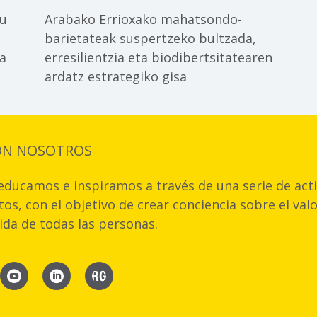
tu
Arabako Errioxako mahatsondo-
barietateak suspertzeko bultzada,
ka
erresilientzia eta biodibertsitatearen
ardatz estrategiko gisa
ON NOSOTROS
ducamos e inspiramos a través de una serie de acti
os, con el objetivo de crear conciencia sobre el val
vida de todas las personas.