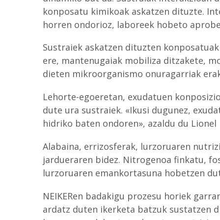
konposatu kimikoak askatzen dituzte. Int
horren ondorioz, laboreek hobeto aprobet
Sustraiek askatzen dituzten konposatuak
ere, mantenugaiak mobiliza ditzakete, m
dieten mikroorganismo onuragarriak erak
Lehorte-egoeretan, exudatuen konposizioa
dute ura sustraiek. «Ikusi dugunez, exud
hidriko baten ondoren», azaldu du Lionel
Alabaina, errizosferak, lurzoruaren nutriz
jardueraren bidez. Nitrogenoa finkatu, f
lurzoruaren emankortasuna hobetzen dute,
NEIKERen badakigu prozesu horiek garran
ardatz duten ikerketa batzuk sustatzen 