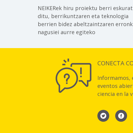
NEIKERek hiru proiektu berri eskura
ditu, berrikuntzaren eta teknologia
berrien bidez abeltzaintzaren erron
nagusiei aurre egiteko
CONECTA C
Informamos, e
eventos abiert
ciencia en la 