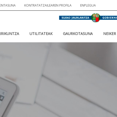
ENTASUNA
KONTRATATZAILEAREN PROFILA
ENPLEGUA
RRIKUNTZA
UTILITATEAK
GAURKOTASUNA
NEIKER