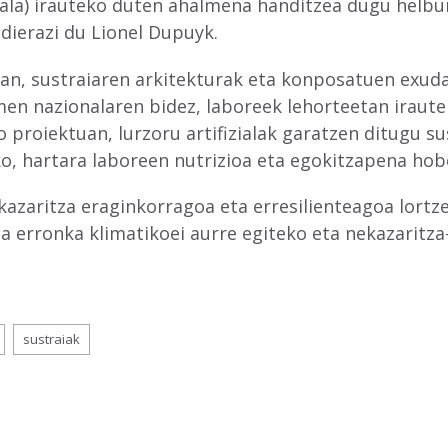
nala) irauteko duten ahalmena handitzea dugu helbur
dierazi du Lionel Dupuyk.
n, sustraiaren arkitekturak eta konposatuen exuda
en nazionalaren bidez, laboreek lehorteetan iraute
proiektuan, lurzoru artifizialak garatzen ditugu 
ko, hartara laboreen nutrizioa eta egokitzapena hob
kazaritza eraginkorragoa eta erresilienteagoa lortze
da erronka klimatikoei aurre egiteko eta nekazaritz
sustraiak