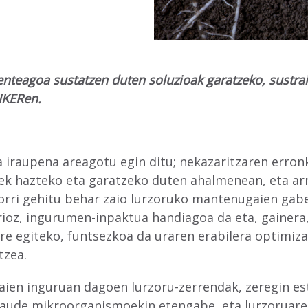
ienteagoa sustatzen duten soluzioak garatzeko, sustra
EIKERen.
 iraupena areagotu egin ditu; nekazaritzaren erron
ek hazteko eta garatzeko duten ahalmenean, eta arr
Horri gehitu behar zaio lurzoruko mantenugaien gabe
ioz, ingurumen-inpaktua handiagoa da eta, gainera,
re egiteko, funtsezkoa da uraren erabilera optimiza
tzea.
raien inguruan dagoen lurzoru-zerrendak, zeregin e
 daude mikroorganismoekin etengabe, eta lurzoruare