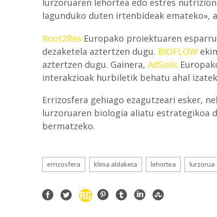
lurzoruaren lehortea edo estres nutrizio
lagunduko duten irtenbideak emateko», a
Root2Res
Europako proiektuaren esparrua
dezaketela aztertzen dugu.
BIOFLOW
ekim
aztertzen dugu. Gainera,
AdSoils
Europako 
interakzioak hurbiletik behatu ahal izate
Errizosfera gehiago ezagutzeari esker, ne
lurzoruaren biologia aliatu estrategikoa 
bermatzeko.
errizosfera
klima aldaketa
lehortea
lurzorua