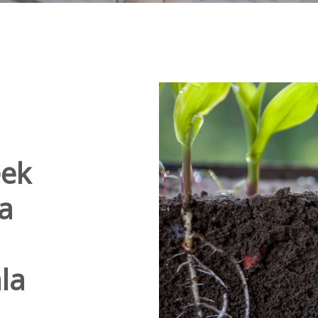
eek
ea
la