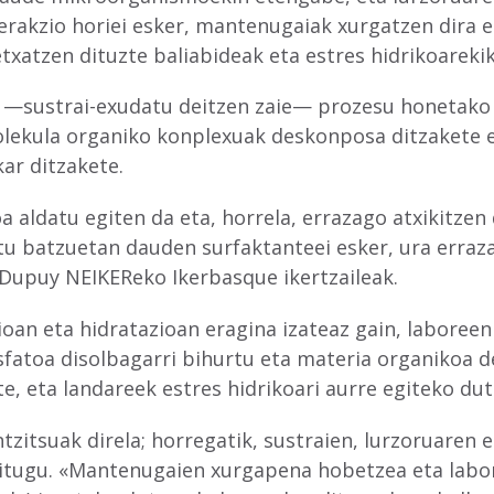
erakzio horiei esker, mantenugaiak xurgatzen dira e
xatzen dituzte baliabideak eta estres hidrikoarekik
 —sustrai-exudatu deitzen zaie— prozesu honetako 
olekula organiko konplexuak deskonposa ditzakete e
ar ditzakete.
 aldatu egiten da eta, horrela, errazago atxikitze
atu batzuetan dauden surfaktanteei esker, ura erraz
 Dupuy NEIKEReko Ikerbasque ikertzaileak.
ioan eta hidratazioan eragina izateaz gain, laboreen
osfatoa disolbagarri bihurtu eta materia organikoa
 eta landareek estres hidrikoari aurre egiteko du
tzitsuak direla; horregatik, sustraien, lurzoruare
ditugu. «Mantenugaien xurgapena hobetzea eta labor