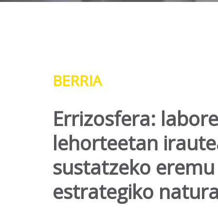
BERRIA
Errizosfera: labor
lehorteetan iraut
sustatzeko eremu
estrategiko natura