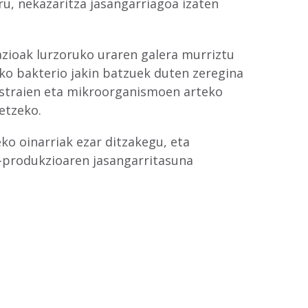
u, nekazaritza jasangarriagoa izaten
zioak lurzoruko uraren galera murriztu
ko bakterio jakin batzuek duten zeregina
sustraien eta mikroorganismoen arteko
etzeko.
ko oinarriak ezar ditzakegu, eta
a-produkzioaren jasangarritasuna