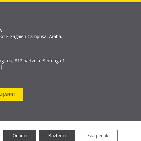
A
ko Elikagaien Campusa, Araba.
ogikoa, 812 partzela. Berreaga 1.
).
 JARRI
Onartu
Baztertu
Ezarpenak