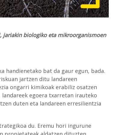
i, jariakin biologiko eta mikroorganismoen
ka handienetako bat da gaur egun, bada.
iskuan jartzen ditu landareen
zia ongarri kimikoak erabiliz osatzen
 landareek egoera txarretan irauteko
tzen duten eta landareen erresilientzia
strategikoa du. Eremu hori ingurune
n propietateak aldatzen dituzten