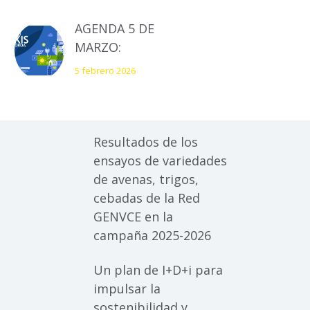
patata y reducir a la
mitad la pérdida de
AGENDA 5 DE
producción
MARZO:
presentación del
5 febrero 2026
Plan Sectorial de la
Patata en el V Foro
AKIS
Resultados de los
ensayos de variedades
de avenas, trigos,
cebadas de la Red
GENVCE en la
campaña 2025-2026
Un plan de I+D+i para
impulsar la
sostenibilidad y