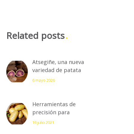
Related posts
Atsegiñe, una nueva
variedad de patata
de carne bicolor
6 mayo 2026
orientada a la
industria de ‘chips’
Herramientas de
precisión para
optimizar el uso de
19 julio 2021
agua de riego de