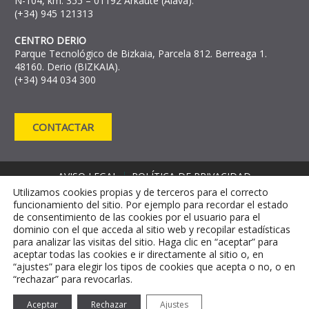
N-104, km. 355 – 01192 Arkaute (Álava).
(+34) 945 121313
CENTRO DERIO
Parque Tecnológico de Bizkaia, Parcela 812. Berreaga 1.
48160. Derio (BIZKAIA).
(+34) 944 034 300
CONTACTAR
AVISO LEGAL
POLÍTICA DE PRIVACIDAD
Utilizamos cookies propias y de terceros para el correcto
POLÍTICA DE COOKIES
funcionamiento del sitio. Por ejemplo para recordar el estado
CANAL DE DENUNCIAS
de consentimiento de las cookies por el usuario para el
CANAL DE INFORMACIÓN CONTRA EL
dominio con el que acceda al sitio web y recopilar estadísticas
FRAUDE MRR
para analizar las visitas del sitio. Haga clic en “aceptar” para
aceptar todas las cookies e ir directamente al sitio o, en
“ajustes” para elegir los tipos de cookies que acepta o no, o en
“rechazar” para revocarlas.
Aceptar
Rechazar
Ajustes