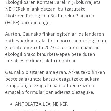
Ekologikoaren Kontseiluarekin (Ekolurra) eta
NEIKERekin lankidetzan, bultzatutako
Ekoizpen Ekologikoa Sustatzeko Planaren
(FOPE) barruan dago.
Aurten, Gaunako finkan egiten ari da landaren
zati esperimentala, finka horretan ekologikoan
ziurtatu diren eta 2023ko urriaren amaieran
ekologikorako bihurketa-epea bete duten
lursail esperimentaletako batean.
Gaunako bisitaren amaieran, Arkauteko finken
beste saiakuntza batzuk ezagutzeko aukera
izango dugu: ezagutu nahi dituenak izena
emateko formularioan adieraz diezaguke.
ANTOLATZAILEA: NEIKER