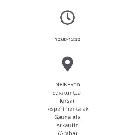
10:00-13:30
NEIKERen
saiakuntza-
lursail
esperimentalak
Gauna eta
Arkautin
(Araba)