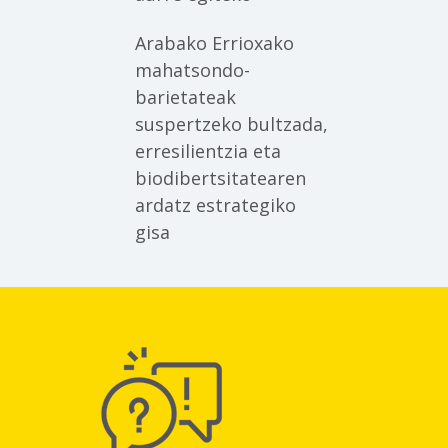
Arabako Errioxako
mahatsondo-
barietateak
suspertzeko bultzada,
erresilientzia eta
biodibertsitatearen
ardatz estrategiko
gisa