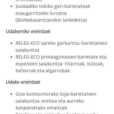
Euskadiko tokiko gari-barietateak
ezaugarritzeko lurzatia
(BioNekazaritzarekin lankidetza)
Udaberriko ereintzak
RELEG-ECO sareko garbantzu-barietateen
saiakuntza
RELEG-ECO proteaginosoen barietate eta
espezieen saiakuntza: titarroak, bizioak,
behorrak eta algarrobak.
Udako ereintzak
Giza kontsumorako soja-barietateen
saiakuntza: ereitea eta aurreko
kanpainetako emaitzak.