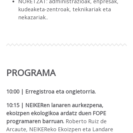
NORETZAT: administrazioak, enpresak,
kudeaketa-zentroak, teknikariak eta
nekazariak..
PROGRAMA
10:00 | Erregistroa eta ongietorria.
10:15 | NEIKERen lanaren aurkezpena,
ekoizpen ekologikoa ardatz duen FOPE
programaren barruan.
Roberto Ruiz de
Arcaute, NEIKEReko Ekoizpen eta Landare