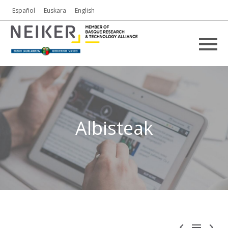
Español
Euskara
English
Albisteak


