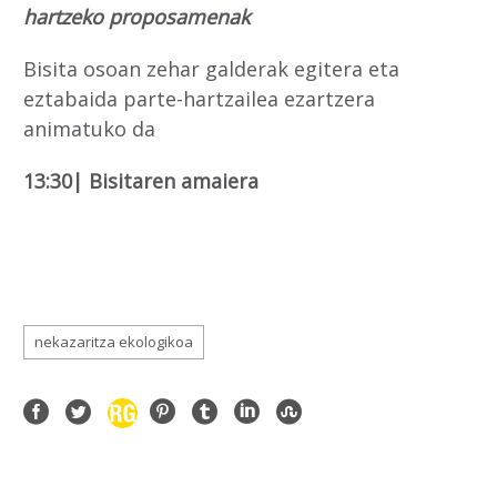
hartzeko proposamenak
Bisita osoan zehar galderak egitera eta
eztabaida parte-hartzailea ezartzera
animatuko da
13:30| Bisitaren amaiera
nekazaritza ekologikoa