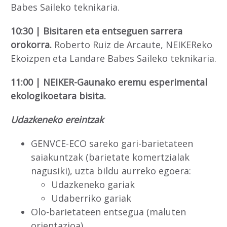
Babes Saileko teknikaria.
10:30 | Bisitaren eta entseguen sarrera
orokorra.
Roberto Ruiz de Arcaute, NEIKEReko
Ekoizpen eta Landare Babes Saileko teknikaria.
11:00 | NEIKER-Gaunako eremu esperimental
ekologikoetara bisita.
Udazkeneko ereintzak
GENVCE-ECO sareko gari-barietateen
saiakuntzak (barietate komertzialak
nagusiki), uzta bildu aurreko egoera:
Udazkeneko gariak
Udaberriko gariak
Olo-barietateen entsegua (maluten
orientazioa)