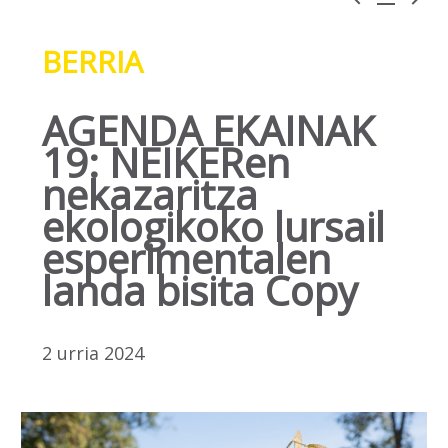
BERRIA
AGENDA EKAINAK
19: NEIKERen
nekazaritza
ekologikoko lursail
esperimentalen
landa bisita Copy
2 urria 2024