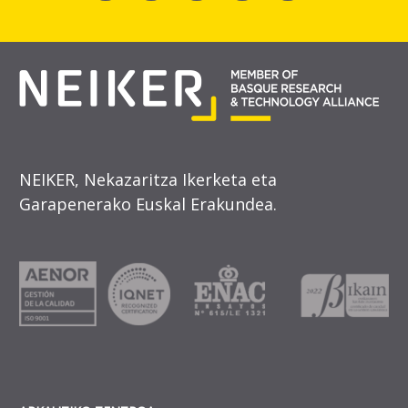
NEIKER, Nekazaritza Ikerketa eta
Garapenerako Euskal Erakundea.