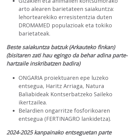
Gizakien eta animalien kontsumorako
arto alearen barietateen saiakuntza:
lehortearekiko erresistentzia duten
DROMAMED populazioak eta tokiko
barietateak.
Beste saiakuntza batzuk (Arkauteko finkan)
(bisitaren zati hau egingo da behar adina parte-
hartzaile inskribatzen badira)
ONGARIA proiektuaren epe luzeko
entsegua, Haritz Arriaga, Natura
Baliabideak Kontserbatzeko Saileko
ikertzailea.
Belardien ongarritze fosforikoaren
entsegua (FERTINAGRO lankidetza).
2024-2025 kanpainako entseguetan parte