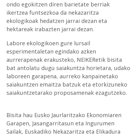
ondo egokitzen diren barietate berriak
ikertzea funtsezkoa da nekazaritza
ekologikoak hedatzen jarrai dezan eta
hektareak irabazten jarrai dezan.
Labore ekologikoen gure lursail
esperimentaletan egindako azken
aurrerapenak erakusteko, NEIKERetik bisita
bat antolatu dugu saiakuntza horietara, udako
laboreen garapena, aurreko kanpainetako
saiakuntzen emaitza batzuk eta etorkizuneko
saiakuntzetarako proposamenak ezagutzeko.
Bisita hau Eusko Jaurlaritzako Ekonomiaren
Garapen, Jasangarritasun eta Ingurumen
Sailak, Euskadiko Nekazaritza eta Elikadura