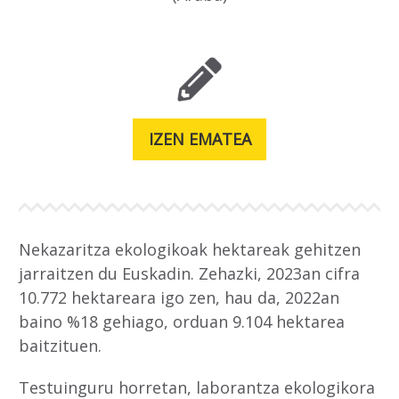
IZEN EMATEA
Nekazaritza ekologikoak hektareak gehitzen
jarraitzen du Euskadin. Zehazki, 2023an cifra
10.772 hektareara igo zen, hau da, 2022an
baino %18 gehiago, orduan 9.104 hektarea
baitzituen.
Testuinguru horretan, laborantza ekologikora