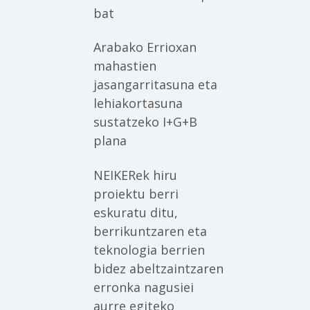
bat
Arabako Errioxan
mahastien
jasangarritasuna eta
lehiakortasuna
sustatzeko I+G+B
plana
NEIKERek hiru
proiektu berri
eskuratu ditu,
berrikuntzaren eta
teknologia berrien
bidez abeltzaintzaren
erronka nagusiei
aurre egiteko