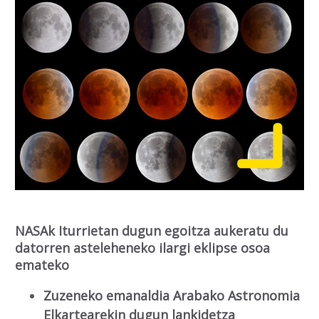
NASAk Iturrietan dugun egoitza aukeratu du
datorren asteleheneko ilargi eklipse osoa
emateko
Zuzeneko emanaldia Arabako Astronomia
Elkartearekin dugun lankidetza