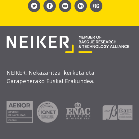
NEIKER, Nekazaritza Ikerketa eta
Garapenerako Euskal Erakundea.