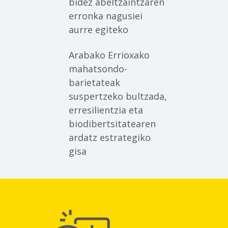
bidez abeltzaintzaren
erronka nagusiei
aurre egiteko
Arabako Errioxako
mahatsondo-
barietateak
suspertzeko bultzada,
erresilientzia eta
biodibertsitatearen
ardatz estrategiko
gisa