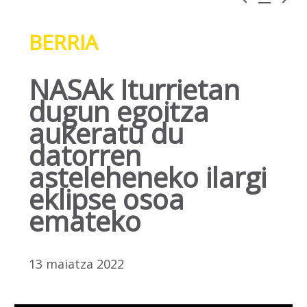
BERRIA
NASAk Iturrietan
dugun egoitza
aukeratu du
datorren
asteleheneko ilargi
eklipse osoa
emateko
13 maiatza 2022