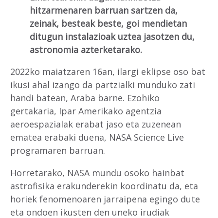
hitzarmenaren barruan sartzen da,
zeinak, besteak beste, goi mendietan
ditugun instalazioak uztea jasotzen du,
astronomia azterketarako.
2022ko maiatzaren 16an, ilargi eklipse oso bat
ikusi ahal izango da partzialki munduko zati
handi batean, Araba barne. Ezohiko
gertakaria, Ipar Amerikako agentzia
aeroespazialak erabat jaso eta zuzenean
ematea erabaki duena, NASA Science Live
programaren barruan.
Horretarako, NASA mundu osoko hainbat
astrofisika erakunderekin koordinatu da, eta
horiek fenomenoaren jarraipena egingo dute
eta ondoen ikusten den uneko irudiak