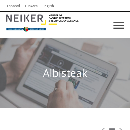
Español
Euskara
English
Albisteak


