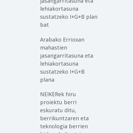
jasangarritasuna eta
lehiakortasuna
sustatzeko I+G+B plan
bat
Arabako Errioxan
mahastien
jasangarritasuna eta
lehiakortasuna
sustatzeko I+G+B
plana
NEIKERek hiru
proiektu berri
eskuratu ditu,
berrikuntzaren eta
teknologia berrien