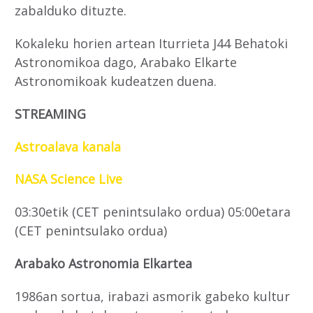
zabalduko dituzte.
Kokaleku horien artean Iturrieta J44 Behatoki
Astronomikoa dago, Arabako Elkarte
Astronomikoak kudeatzen duena.
STREAMING
Astroalava kanala
NASA Science Live
03:30etik (CET penintsulako ordua) 05:00etara
(CET penintsulako ordua)
Arabako Astronomia Elkartea
1986an sortua, irabazi asmorik gabeko kultur