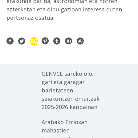
erakunde bat da, astronomian eta horren
azterketan eta dibulgazioan interesa duten
pertsonaz osatua.
GENVCE sareko olo,
gari eta garagar
barietateen
saiakuntzen emaitzak
2025-2026 kanpainan
Arabako Errioxan
mahastien