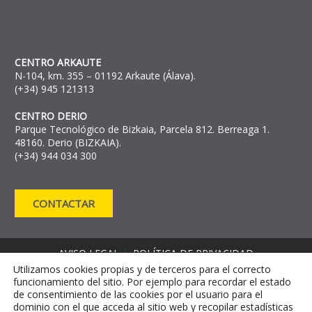
CENTRO ARKAUTE
N-104, km. 355 – 01192 Arkaute (Álava).
(+34) 945 121313
CENTRO DERIO
Parque Tecnológico de Bizkaia, Parcela 812. Berreaga 1.
48160. Derio (BIZKAIA).
(+34) 944 034 300
CONTACTAR
AVISO LEGAL
POLÍTICA DE PRIVACIDAD
Utilizamos cookies propias y de terceros para el correcto
POLÍTICA DE COOKIES
funcionamiento del sitio. Por ejemplo para recordar el estado
CANAL DE DENUNCIAS
de consentimiento de las cookies por el usuario para el
CANAL DE INFORMACIÓN CONTRA EL
dominio con el que acceda al sitio web y recopilar estadísticas