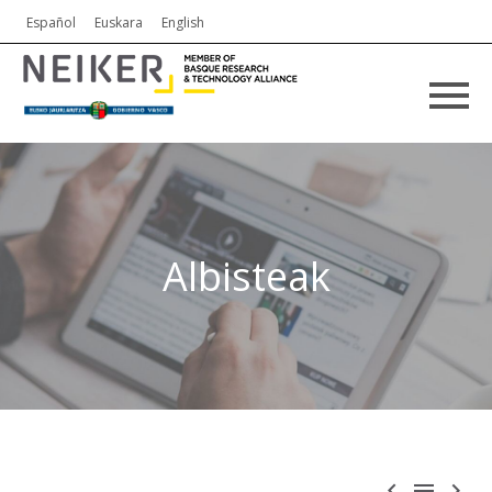
Español
Euskara
English
Albisteak


