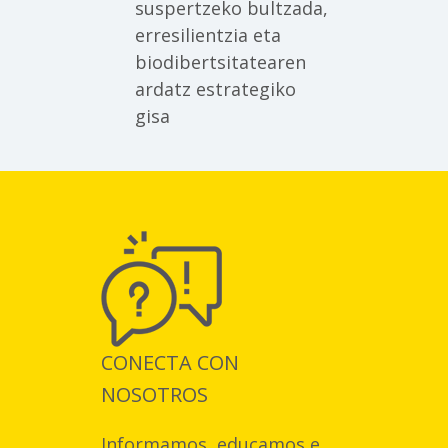
suspertzeko bultzada,
erresilientzia eta
biodibertsitatearen
ardatz estrategiko
gisa
CONECTA CON
NOSOTROS
Informamos, educamos e