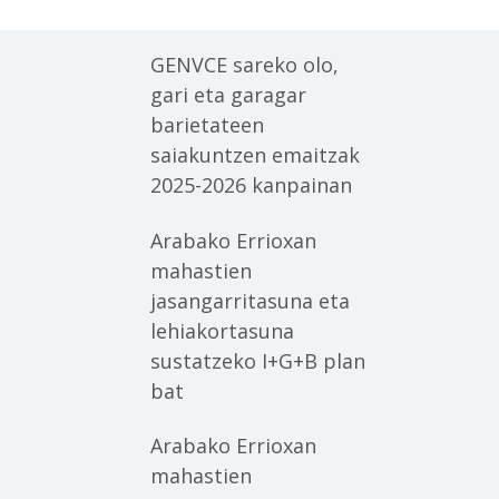
koloreko mamia
duen patata
barietate berria
GENVCE sareko olo,
gari eta garagar
barietateen
saiakuntzen emaitzak
2025-2026 kanpainan
Arabako Errioxan
mahastien
jasangarritasuna eta
lehiakortasuna
sustatzeko I+G+B plan
bat
Arabako Errioxan
mahastien