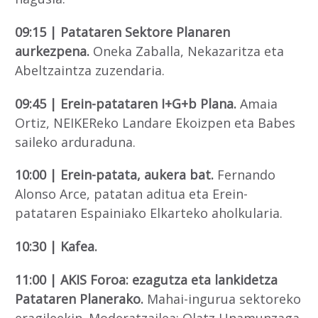
09:15 | Patataren Sektore Planaren
aurkezpena.
Oneka Zaballa, Nekazaritza eta
Abeltzaintza zuzendaria.
09:45 | Erein-patataren I+G+b Plana.
Amaia
Ortiz, NEIKEReko Landare Ekoizpen eta Babes
saileko arduraduna.
10:00 | Erein-patata, aukera bat.
Fernando
Alonso Arce, patatan aditua eta Erein-
patataren Espainiako Elkarteko aholkularia.
10:30 | Kafea.
11:00 | AKIS Foroa: ezagutza eta lankidetza
Patataren Planerako.
Mahai-ingurua sektoreko