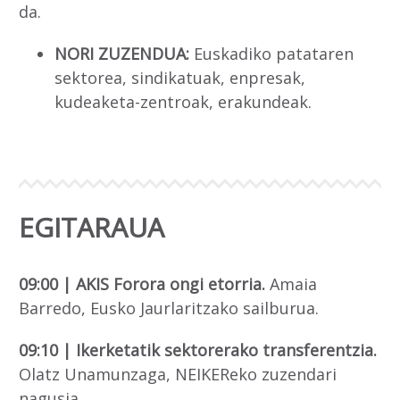
da.
NORI ZUZENDUA:
Euskadiko patataren
sektorea, sindikatuak, enpresak,
kudeaketa-zentroak, erakundeak.
EGITARAUA
09:00 | AKIS Forora ongi etorria.
Amaia
Barredo, Eusko Jaurlaritzako sailburua.
09:10 | Ikerketatik sektorerako transferentzia.
Olatz Unamunzaga, NEIKEReko zuzendari
nagusia.