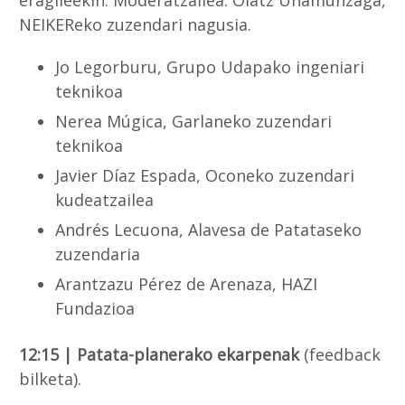
eragileekin. Moderatzailea: Olatz Unamunzaga,
NEIKEReko zuzendari nagusia.
Jo Legorburu, Grupo Udapako ingeniari
teknikoa
Nerea Múgica, Garlaneko zuzendari
teknikoa
Javier Díaz Espada, Oconeko zuzendari
kudeatzailea
Andrés Lecuona, Alavesa de Patataseko
zuzendaria
Arantzazu Pérez de Arenaza, HAZI
Fundazioa
12:15 | Patata-planerako ekarpenak
(feedback
bilketa).