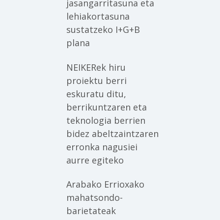
jasangarritasuna eta
lehiakortasuna
sustatzeko I+G+B
plana
NEIKERek hiru
proiektu berri
eskuratu ditu,
berrikuntzaren eta
teknologia berrien
bidez abeltzaintzaren
erronka nagusiei
aurre egiteko
Arabako Errioxako
mahatsondo-
barietateak