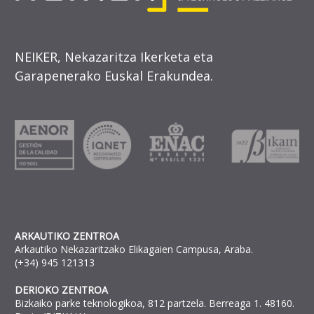
NEIKER, Nekazaritza Ikerketa eta
Garapenerako Euskal Erakundea.
ARKAUTIKO ZENTROA
Arkautiko Nekazaritzako Elikagaien Campusa, Araba.
(+34) 945 121313
DERIOKO ZENTROA
Bizkaiko parke teknologikoa, 812 partzela. Berreaga 1. 48160.