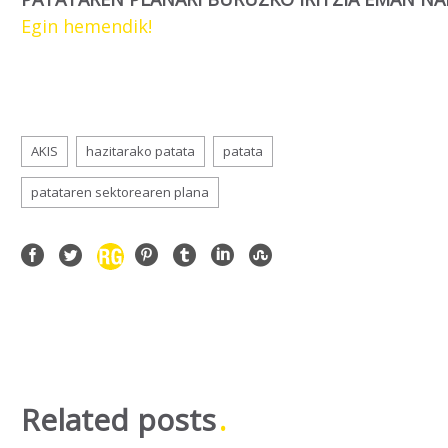
Egin
hemendik!
AKIS
hazitarako patata
patata
patataren sektorearen plana
Related posts