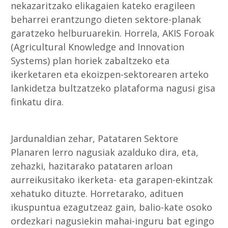
nekazaritzako elikagaien kateko eragileen
beharrei erantzungo dieten sektore-planak
garatzeko helburuarekin. Horrela, AKIS Foroak
(Agricultural Knowledge and Innovation
Systems) plan horiek zabaltzeko eta
ikerketaren eta ekoizpen-sektorearen arteko
lankidetza bultzatzeko plataforma nagusi gisa
finkatu dira.
Jardunaldian zehar, Patataren Sektore
Planaren lerro nagusiak azalduko dira, eta,
zehazki, hazitarako patataren arloan
aurreikusitako ikerketa- eta garapen-ekintzak
xehatuko dituzte. Horretarako, adituen
ikuspuntua ezagutzeaz gain, balio-kate osoko
ordezkari nagusiekin mahai-inguru bat egingo