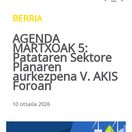
BERRIA
AGENDA
MARTXOAK 5:
Patataren Sektore
Planaren
aurkezpena V. AKIS
Foroan
10 otsaila 2026