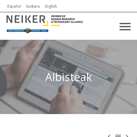
Español
Euskara
English
Albisteak


