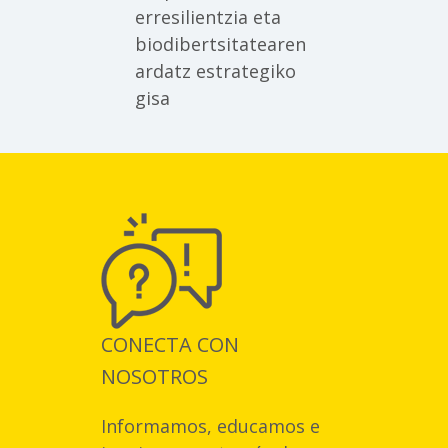
erresilientzia eta
biodibertsitatearen
ardatz estrategiko
gisa
CONECTA CON
NOSOTROS
Informamos, educamos e