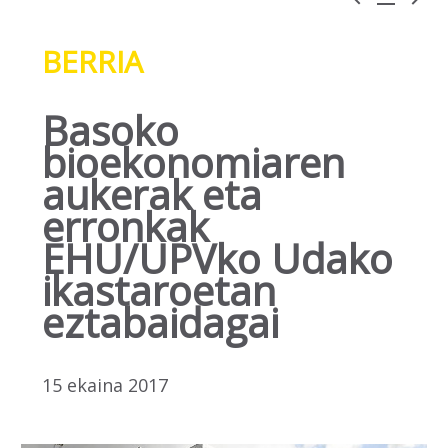
BERRIA
Basoko
bioekonomiaren
aukerak eta
erronkak
EHU/UPVko Udako
ikastaroetan
eztabaidagai
15 ekaina 2017