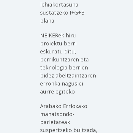
lehiakortasuna
sustatzeko I+G+B
plana
NEIKERek hiru
proiektu berri
eskuratu ditu,
berrikuntzaren eta
teknologia berrien
bidez abeltzaintzaren
erronka nagusiei
aurre egiteko
Arabako Errioxako
mahatsondo-
barietateak
suspertzeko bultzada,