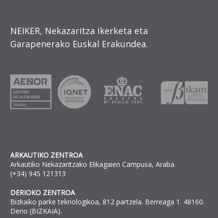
NEIKER, Nekazaritza Ikerketa eta
Garapenerako Euskal Erakundea.
ARKAUTIKO ZENTROA
Arkautiko Nekazaritzako Elikagaien Campusa, Araba.
(+34) 945 121313
DERIOKO ZENTROA
Bizkaiko parke teknologikoa, 812 partzela. Berreaga 1. 48160.
Derio (BIZKAIA).