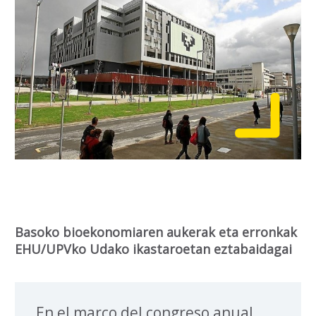
Basoko bioekonomiaren aukerak eta erronkak
EHU/UPVko Udako ikastaroetan eztabaidagai
En el marco del congreso anual