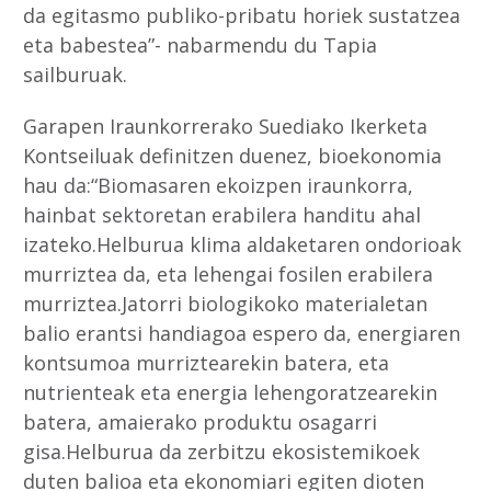
da egitasmo publiko-pribatu horiek sustatzea
eta babestea”- nabarmendu du Tapia
sailburuak.
Garapen Iraunkorrerako Suediako Ikerketa
Kontseiluak definitzen duenez, bioekonomia
hau da:“Biomasaren ekoizpen iraunkorra,
hainbat sektoretan erabilera handitu ahal
izateko.Helburua klima aldaketaren ondorioak
murriztea da, eta lehengai fosilen erabilera
murriztea.Jatorri biologikoko materialetan
balio erantsi handiagoa espero da, energiaren
kontsumoa murriztearekin batera, eta
nutrienteak eta energia lehengoratzearekin
batera, amaierako produktu osagarri
gisa.Helburua da zerbitzu ekosistemikoek
duten balioa eta ekonomiari egiten dioten