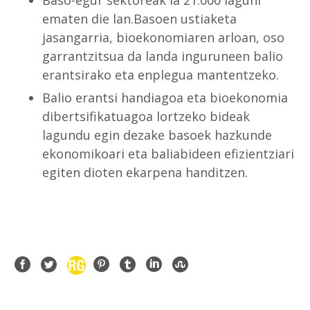
Baso-egur sektoreak ia 21.000 laguni
ematen die lan.Basoen ustiaketa
jasangarria, bioekonomiaren arloan, oso
garrantzitsua da landa inguruneen balio
erantsirako eta enplegua mantentzeko.
Balio erantsi handiagoa eta bioekonomia
dibertsifikatuagoa lortzeko bideak
lagundu egin dezake basoek hazkunde
ekonomikoari eta baliabideen efizientziari
egiten dioten ekarpena handitzen.