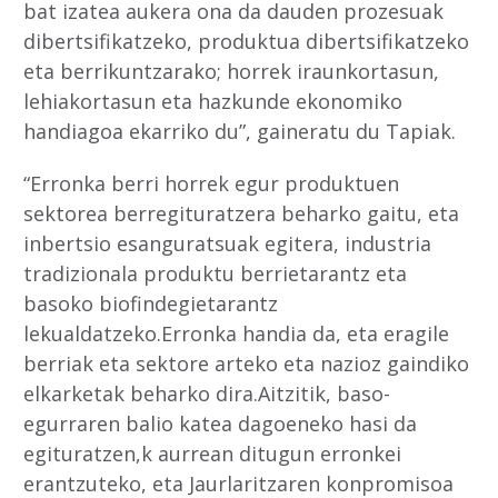
bat izatea aukera ona da dauden prozesuak
dibertsifikatzeko, produktua dibertsifikatzeko
eta berrikuntzarako; horrek iraunkortasun,
lehiakortasun eta hazkunde ekonomiko
handiagoa ekarriko du”, gaineratu du Tapiak.
“Erronka berri horrek egur produktuen
sektorea berregituratzera beharko gaitu, eta
inbertsio esanguratsuak egitera, industria
tradizionala produktu berrietarantz eta
basoko biofindegietarantz
lekualdatzeko.Erronka handia da, eta eragile
berriak eta sektore arteko eta nazioz gaindiko
elkarketak beharko dira.Aitzitik, baso-
egurraren balio katea dagoeneko hasi da
egituratzen,k aurrean ditugun erronkei
erantzuteko, eta Jaurlaritzaren konpromisoa