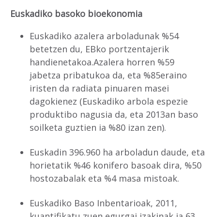
Euskadiko basoko bioekonomia
Euskadiko azalera arboladunak %54
betetzen du, EBko portzentajerik
handienetakoa.Azalera horren %59
jabetza pribatukoa da, eta %85eraino
iristen da radiata pinuaren masei
dagokienez (Euskadiko arbola espezie
produktibo nagusia da, eta 2013an baso
soilketa guztien ia %80 izan zen).
Euskadin 396.960 ha arboladun daude, eta
horietatik %46 konifero basoak dira, %50
hostozabalak eta %4 masa mistoak.
Euskadiko Baso Inbentarioak, 2011,
kuantifikatu zuen egurgai izakinak ia 63