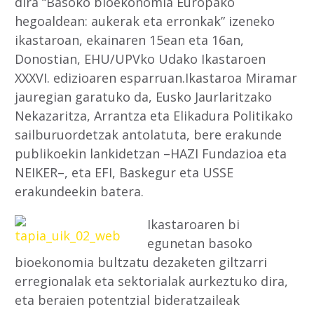
dira “Basoko bioekonomia Europako
hegoaldean: aukerak eta erronkak” izeneko
ikastaroan, ekainaren 15ean eta 16an,
Donostian, EHU/UPVko Udako Ikastaroen
XXXVI. edizioaren esparruan.Ikastaroa Miramar
jauregian garatuko da, Eusko Jaurlaritzako
Nekazaritza, Arrantza eta Elikadura Politikako
sailburuordetzak antolatuta, bere erakunde
publikoekin lankidetzan –HAZI Fundazioa eta
NEIKER–, eta EFI, Baskegur eta USSE
erakundeekin batera.
Ikastaroaren bi
egunetan basoko
bioekonomia bultzatu dezaketen giltzarri
erregionalak eta sektorialak aurkeztuko dira,
eta beraien potentzial bideratzaileak