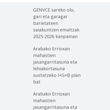
GENVCE sareko olo,
gari eta garagar
barietateen
saiakuntzen emaitzak
2025-2026 kanpainan
Arabako Errioxan
mahastien
jasangarritasuna eta
lehiakortasuna
sustatzeko I+G+B plan
bat
Arabako Errioxan
mahastien
jasangarritasuna eta