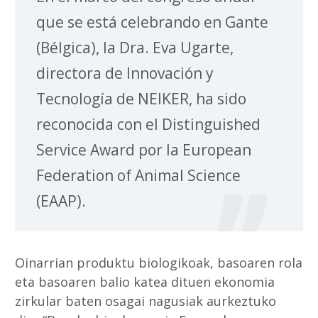
que se está celebrando en Gante
(Bélgica), la Dra. Eva Ugarte,
directora de Innovación y
Tecnología de NEIKER, ha sido
reconocida con el Distinguished
Service Award por la European
Federation of Animal Science
(EAAP).
Oinarrian produktu biologikoak, basoaren rola
eta basoaren balio katea dituen ekonomia
zirkular baten osagai nagusiak aurkeztuko