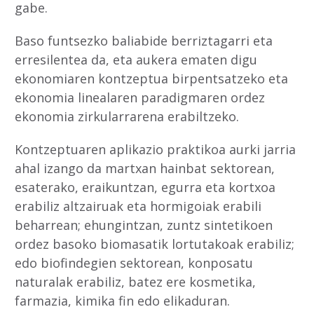
gabe.
Baso funtsezko baliabide berriztagarri eta
erresilentea da, eta aukera ematen digu
ekonomiaren kontzeptua birpentsatzeko eta
ekonomia linealaren paradigmaren ordez
ekonomia zirkularrarena erabiltzeko.
Kontzeptuaren aplikazio praktikoa aurki jarria
ahal izango da martxan hainbat sektorean,
esaterako, eraikuntzan, egurra eta kortxoa
erabiliz altzairuak eta hormigoiak erabili
beharrean; ehungintzan, zuntz sintetikoen
ordez basoko biomasatik lortutakoak erabiliz;
edo biofindegien sektorean, konposatu
naturalak erabiliz, batez ere kosmetika,
farmazia, kimika fin edo elikaduran.