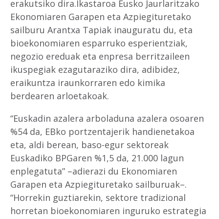
erakutsiko dira.Ikastaroa Eusko Jaurlaritzako
Ekonomiaren Garapen eta Azpiegituretako
sailburu Arantxa Tapiak inauguratu du, eta
bioekonomiaren esparruko esperientziak,
negozio ereduak eta enpresa berritzaileen
ikuspegiak ezagutaraziko dira, adibidez,
eraikuntza iraunkorraren edo kimika
berdearen arloetakoak.
“Euskadin azalera arboladuna azalera osoaren
%54 da, EBko portzentajerik handienetakoa
eta, aldi berean, baso-egur sektoreak
Euskadiko BPGaren %1,5 da, 21.000 lagun
enplegatuta” –adierazi du Ekonomiaren
Garapen eta Azpiegituretako sailburuak–.
“Horrekin guztiarekin, sektore tradizional
horretan bioekonomiaren inguruko estrategia