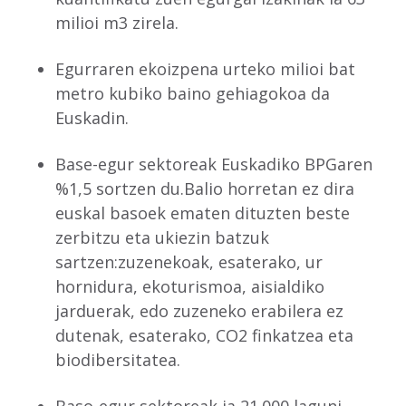
milioi m3 zirela.
Egurraren ekoizpena urteko milioi bat
metro kubiko baino gehiagokoa da
Euskadin.
Base-egur sektoreak Euskadiko BPGaren
%1,5 sortzen du.Balio horretan ez dira
euskal basoek ematen dituzten beste
zerbitzu eta ukiezin batzuk
sartzen:zuzenekoak, esaterako, ur
hornidura, ekoturismoa, aisialdiko
jarduerak, edo zuzeneko erabilera ez
dutenak, esaterako, CO2 finkatzea eta
biodibersitatea.