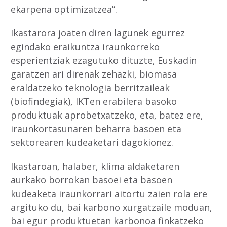
ekarpena optimizatzea”.
Ikastarora joaten diren lagunek egurrez
egindako eraikuntza iraunkorreko
esperientziak ezagutuko dituzte, Euskadin
garatzen ari direnak zehazki, biomasa
eraldatzeko teknologia berritzaileak
(biofindegiak), IKTen erabilera basoko
produktuak aprobetxatzeko, eta, batez ere,
iraunkortasunaren beharra basoen eta
sektorearen kudeaketari dagokionez.
Ikastaroan, halaber, klima aldaketaren
aurkako borrokan basoei eta basoen
kudeaketa iraunkorrari aitortu zaien rola ere
argituko du, bai karbono xurgatzaile moduan,
bai egur produktuetan karbonoa finkatzeko