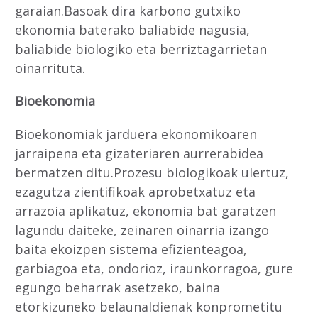
garaian.Basoak dira karbono gutxiko
ekonomia baterako baliabide nagusia,
baliabide biologiko eta berriztagarrietan
oinarrituta.
Bioekonomia
Bioekonomiak jarduera ekonomikoaren
jarraipena eta gizateriaren aurrerabidea
bermatzen ditu.Prozesu biologikoak ulertuz,
ezagutza zientifikoak aprobetxatuz eta
arrazoia aplikatuz, ekonomia bat garatzen
lagundu daiteke, zeinaren oinarria izango
baita ekoizpen sistema efizienteagoa,
garbiagoa eta, ondorioz, iraunkorragoa, gure
egungo beharrak asetzeko, baina
etorkizuneko belaunaldienak konprometitu