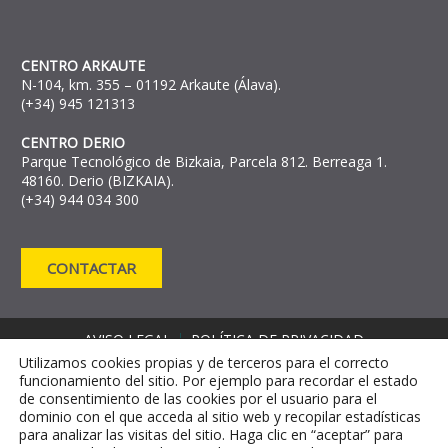
CENTRO ARKAUTE
N-104, km. 355 – 01192 Arkaute (Álava).
(+34) 945 121313
CENTRO DERIO
Parque Tecnológico de Bizkaia, Parcela 812. Berreaga 1.
48160. Derio (BIZKAIA).
(+34) 944 034 300
CONTACTAR
AVISO LEGAL
POLÍTICA DE PRIVACIDAD
Utilizamos cookies propias y de terceros para el correcto
POLÍTICA DE COOKIES
funcionamiento del sitio. Por ejemplo para recordar el estado
CANAL DE DENUNCIAS
de consentimiento de las cookies por el usuario para el
CANAL DE INFORMACIÓN CONTRA EL
dominio con el que acceda al sitio web y recopilar estadísticas
FRAUDE MRR
para analizar las visitas del sitio. Haga clic en “aceptar” para