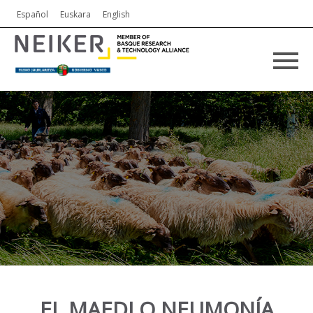
Español
Euskara
English
EL MAEDI O NEUMONÍA