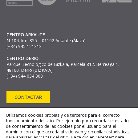
CENTRO ARKAUTE
N-104, km. 355 – 01192 Arkaute (Álava).
(+34) 945 121313
CENTRO DERIO
Parque Tecnológico de Bizkaia, Parcela 812. Berreaga 1.
48160. Derio (BIZKAIA).
(+34) 944 034 300
CONTACTAR
AVISO LEGAL
POLÍTICA DE PRIVACIDAD
Utilizamos cookies propias y de terceros para el correcto
funcionamiento del sitio. Por ejemplo para recordar el estado
POLÍTICA DE COOKIES
de consentimiento de las cookies por el usuario para el
CANAL DE DENUNCIAS
dominio con el que acceda al sitio web y recopilar estadísticas
CANAL DE INFORMACIÓN CONTRA EL
para analizar las visitas del sitio. Haga clic en “aceptar” para