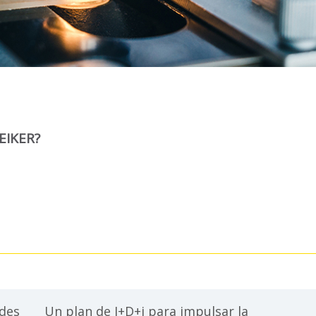
EIKER?
ades
Un plan de I+D+i para impulsar la