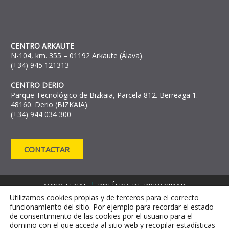
CENTRO ARKAUTE
N-104, km. 355 – 01192 Arkaute (Álava).
(+34) 945 121313
CENTRO DERIO
Parque Tecnológico de Bizkaia, Parcela 812. Berreaga 1.
48160. Derio (BIZKAIA).
(+34) 944 034 300
CONTACTAR
AVISO LEGAL
POLÍTICA DE PRIVACIDAD
Utilizamos cookies propias y de terceros para el correcto
POLÍTICA DE COOKIES
funcionamiento del sitio. Por ejemplo para recordar el estado
CANAL DE DENUNCIAS
de consentimiento de las cookies por el usuario para el
CANAL DE INFORMACIÓN CONTRA EL
dominio con el que acceda al sitio web y recopilar estadísticas