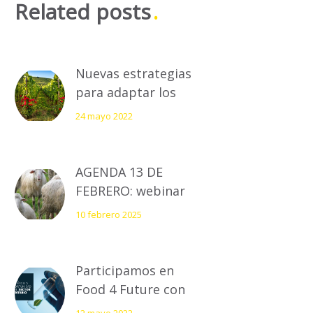
Related posts
Nuevas estrategias
para adaptar los
viñedos al cambio
24 mayo 2022
climático
AGENDA 13 DE
FEBRERO: webinar
explotaciones
10 febrero 2025
ovinas sostenibles y
con bajas emisiones
de carbono
Participamos en
Food 4 Future con
nuestras soluciones