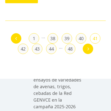
…
1
38
39
40
41
…
42
43
44
48
Resultados de los
ensayos de variedades
de avenas, trigos,
cebadas de la Red
GENVCE en la
campaña 2025-2026